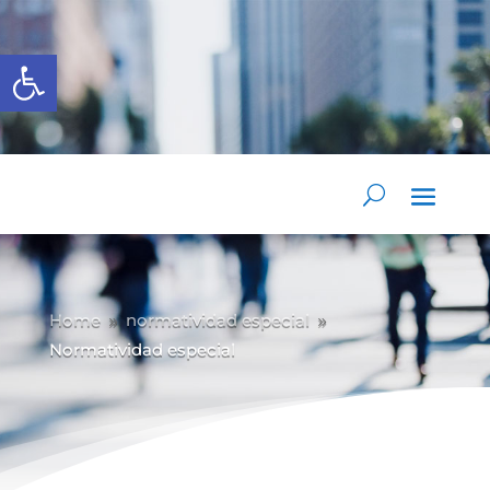
Abrir barra de herramientas
Home
normatividad especial
9
9
Normatividad especial