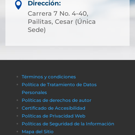
Dirección:

Carrera 7 No. 4-40,
Pailitas, Cesar (Única
Sede)
Términos y condiciones
Política de Tratamiento de Datos
Personales
Políticas de derechos de autor
Certificado de Accesibilidad
Políticas de Privacidad Web
Políticas de Seguridad de la Información
Mapa del Sitio