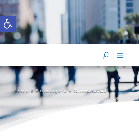
Abrir barra de herramientas
Home
Sin categoría
Control social
9
9