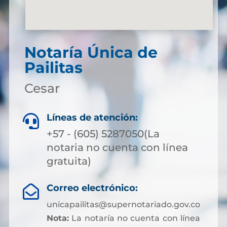
Notaría Única de
Pailitas
Cesar
Líneas de atención:

+57 - (605) 5287050(La
notaria no cuenta con línea
gratuita)
Correo electrónico:

unicapailitas@supernotariado.gov.co
Nota:
La notaría no cuenta con línea