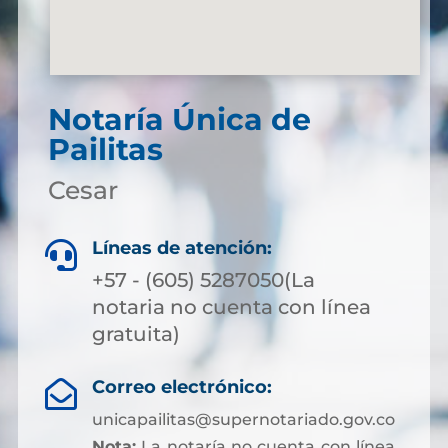
Notaría Única de
Pailitas
Cesar
Líneas de atención:

+57 - (605) 5287050(La
notaria no cuenta con línea
gratuita)
Correo electrónico:

unicapailitas@supernotariado.gov.co
Nota:
La notaría no cuenta con línea