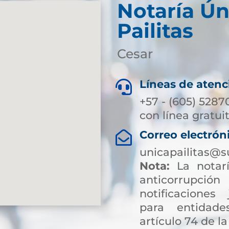
Notaría Ún
Pailitas
Cesar
Líneas de atenc

+57 - (605) 5287
con línea gratui
Correo electrón

unicapailitas@s
Nota:
La notarí
anticorrup
notificaciones 
para entidade
artículo 74 de la