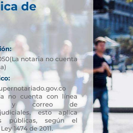
ica de
ión:
050(La notaria no cuenta
ta)
ico:
upernotariado.gov.co
a no cuenta con línea
ción y correo de
judiciales, esto aplica
s públicas, según el
 Ley 1474 de 2011.