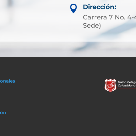
Dirección:

Carrera 7 No. 4-
Sede)
sonales
ión