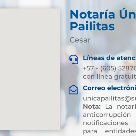
Notaría Ún
Pailitas
Cesar
Líneas de atenc

+57 - (605) 5287
con línea gratui
Correo electrón

unicapailitas@s
Nota:
La notarí
anticorrup
notificaciones 
para entidade