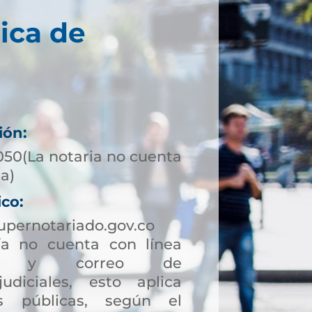
ica de
ión:
050(La notaria no cuenta
ta)
ico:
upernotariado.gov.co
a no cuenta con línea
ción y correo de
judiciales, esto aplica
s públicas, según el