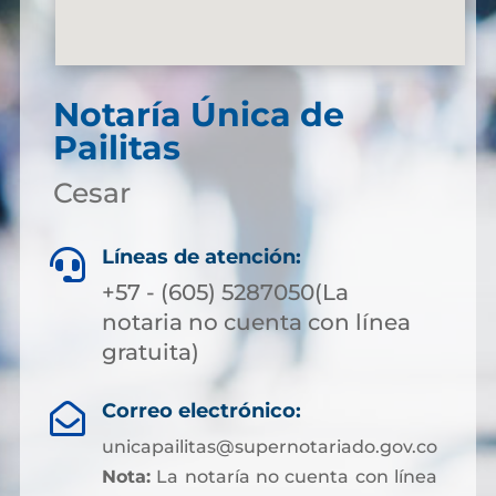
Notaría Única de
Pailitas
Cesar
Líneas de atención:

+57 - (605) 5287050(La
notaria no cuenta con línea
gratuita)
Correo electrónico:

unicapailitas@supernotariado.gov.co
Nota:
La notaría no cuenta con línea