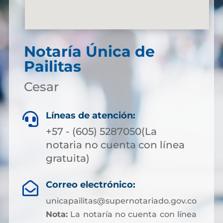
Notaría Única de
Pailitas
Cesar
Líneas de atención:

+57 - (605) 5287050(La
notaria no cuenta con línea
gratuita)
Correo electrónico:

unicapailitas@supernotariado.gov.co
Nota:
La notaría no cuenta con línea