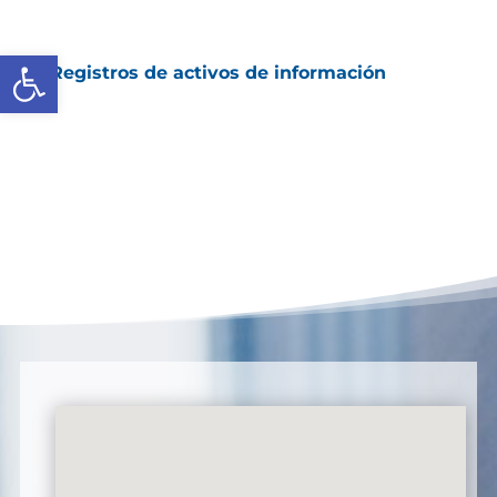
Abrir barra de herramientas
Registros de activos de información