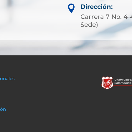
Dirección:

Carrera 7 No. 4-
Sede)
sonales
ión