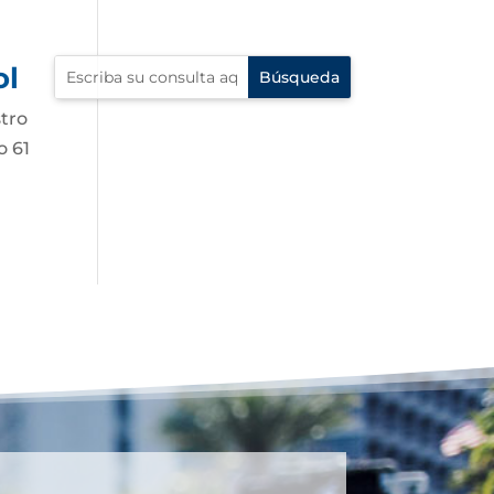
ol
stro
o 61