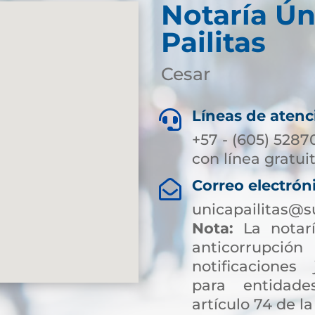
Notaría Ún
Pailitas
Cesar
Líneas de atenc

+57 - (605) 5287
con línea gratui
Correo electrón

unicapailitas@s
Nota:
La notarí
anticorrup
notificaciones 
para entidade
artículo 74 de la