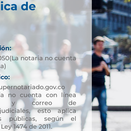
ica de
ión:
050(La notaria no cuenta
ta)
ico:
upernotariado.gov.co
a no cuenta con línea
ción y correo de
judiciales, esto aplica
s públicas, según el
 Ley 1474 de 2011.